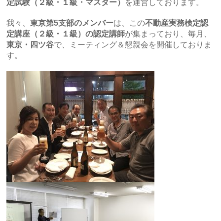
定試験（２級・１級・マスター）
を運営しております。
我々、
東京第5支部のメンバー
は、この
不動産実務検定認
定講座（２級・１級）の認定講師
が集まっており、
毎月、
東京・四ツ谷
で、ミーティング＆懇親会を開催しておりま
す。