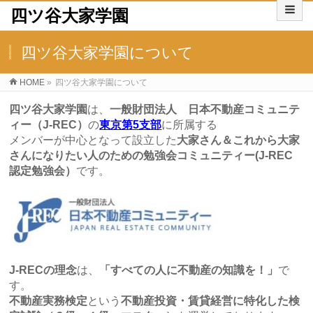
四ツ谷大家学園
四ツ谷大家学園について
HOME
»
四ツ谷大家学園について
四ツ谷大家学園
は、
一般財団法人 日本不動産コミュニテ
ィー（J-REC）
の
東京第5支部
に所属する
メンバーが中心となって設立した
大家さん＆これから大家
さんになりたい人のための勉強会コミュニティー(J-REC
認定勉強会）
です。
J-RECの理念
は、
「すべての人に不動産の知識を！」
で
す。
不動産実務検定
という
不動産投資・賃貸経営に特化した検