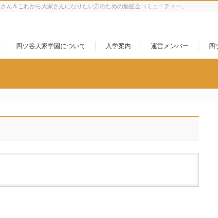
家さん＆これから大家さんになりたい方のための勉強会コミュニティー。
四ツ谷大家学園について
入学案内
運営メンバー
四