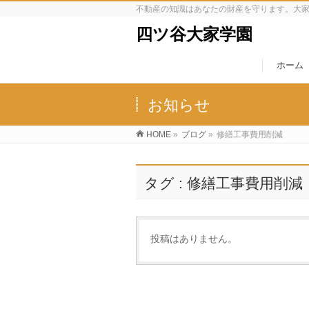
不動産の知識はあなたの財産を守ります。大
四ツ谷大家学園
ホーム
お知らせ
HOME
»
ブログ
»
修繕工事費用削減
タグ : 修繕工事費用削減
投稿はありません。