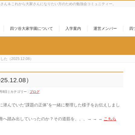
家さん＆これから大家さんになりたい方のための勉強会コミュニティー。
四ツ谷大家学園について
入学案内
運営メンバー
四
た（2025.12.08）
.12.08）
2月8日
カテゴリー :
ブログ
に潜んでいた“課題の正体”を一緒に整理した様子をお伝えしまし
善へ踏み出していったのか？その道筋を、、、→ → →
こちら