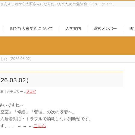
家さん＆これから大家さんになりたい方のための勉強会コミュニティー。
四ツ谷大家学園について
入学案内
運営メンバー
四
た（2026.03.02）
.03.02）
8日
カテゴリー :
ブログ
早いですね～
「空室」「修繕」「管理」の次の段階へ。
。入居者対応・トラブルで消耗しない判断軸です。
す、、、→ → →
こちら