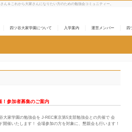
家さん＆これから大家さんになりたい方のための勉強会コミュニティー。
四ツ谷大家学園について
入学案内
運営メンバー
四
会開催！参加者募集のご案内
ツ谷大家学園の勉強会を J-REC東京第5支部勉強会との共催で 会
ッド開催いたします！ 会場参加の方を対象に、懇親会も行います！