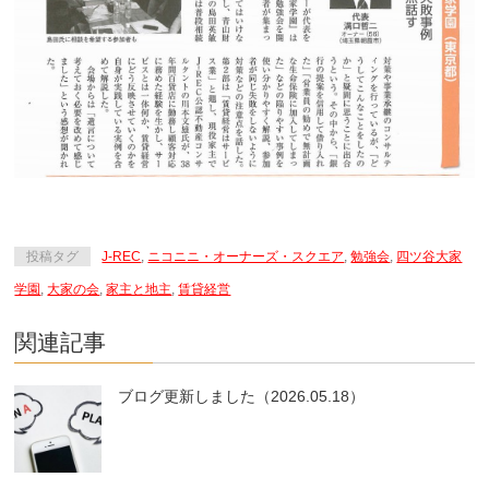
投稿タグ
J-REC
,
ニコニニ・オーナーズ・スクエア
,
勉強会
,
四ツ谷大家
学園
,
大家の会
,
家主と地主
,
賃貸経営
関連記事
ブログ更新しました（2026.05.18）