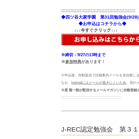
::::::::::::::::::::::::::::::::::::::::::::::::
◆四ツ谷大家学園 第31
回勉強会(9/28)
◆お申込はコチラから◆
↓↓↓今すぐクリック↓↓↓
※締切：9/27
の13時まで
※
参加特典
があります！
※申込後、自動返信で詳細案内メールを送信致し
なお、
hotmailにはメールが届きにくいため
、別の
※星 龍一朗が配信するメールマガジンに自動登録
::::::::::::::::::::::::::::::::::::::::::::::::
—————————————————
J-REC認定勉強会 第