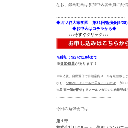
なお、録画動画は参加申込者全員に配
::::::::::::::::::::::::::::::::::::::::::::::::
◆四ツ谷大家学園 第31
回勉強会(9/28)
◆お申込はコチラから◆
↓↓↓今すぐクリック↓↓↓
※締切：9/27
の13時まで
※
参加特典
があります！
※申込後、自動返信で詳細案内メールを送信致し
なお、
hotmailにはメールが届きにくいため
、別の
※星 龍一朗が配信するメールマガジンに自動登録
::::::::::::::::::::::::::::::::::::::::::::::::
今回の勉強会では
第１部
株式会社リクルート 住まいカンパニー(