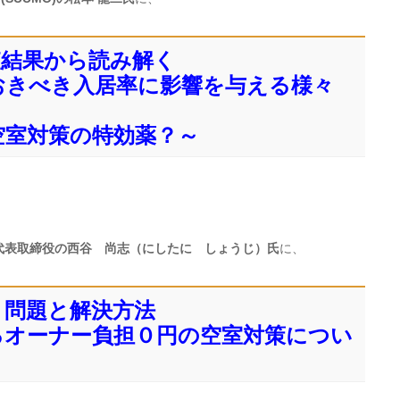
査結果から読み解く
おきべき入居率に影響を与える様々
空室対策の特効薬？～
代表取締役の西谷 尚志（にしたに しょうじ）氏
に、
う問題と解決方法
るオーナー負担０円の空室対策につい