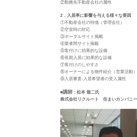
②勤務先不動産会社の属性
2．入居率に影響を与える様々な要因
①不動産会社の特徴（管理会社）
②空室時の対応
③ポータルサイト掲載
④業者間サイト掲載
⑤客付けに効果的な設備
⑥長期入居に効果的な設備
⑦客付けのしやすさ
⑧オーナーによる物件紹介（営業活動
⑨入居審査-入居希望者の受入属性
講師
■
：松本 龍二氏
株式会社リクルート 住まいカンパニー(