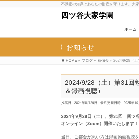
不動産の知識はあなたの財産を守ります。大
四ツ谷大家学園
ホーム
お知らせ
HOME
»
ブログ
»
勉強会
»
2024/9/2
2024/9/28（土）第
＆録画視聴）
投稿日 : 2024年8月29日
最終更新日時 : 2025年10
2024年9
月28
日（土）、第31回 四ツ
オンライン（Zoom）開催いたします！
当日、ご都合が悪い方は録画動画視聴