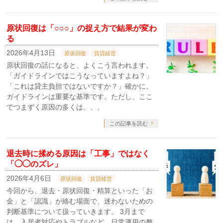
原状回復は「○○○」の捉え方で結果が変わ
る
2026年4月13日
原状回復
賃貸経営
原状回復の話になると、よくこう言われます。
「ガイドラインではこうなっていますよね？」
「これは貸主負担ではないですか？」確かに、
ガイドラインは重要な基準です。ただし、ここ
でつまずく原因の多くは、、、
この記事を読む
退去時に揉める原因は「工事」ではなく
「◯◯のズレ」
2026年4月6日
原状回復
賃貸経営
今回から、退去・原状回復・精算といった「お
金」と「認識」が絡む場面で、迷わないための
判断基準について扱っていきます。 3月まで
は、入居者対応やトラブルなど、日常運用の整