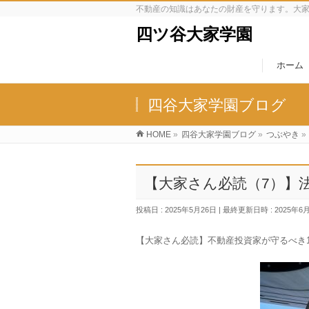
不動産の知識はあなたの財産を守ります。大
四ツ谷大家学園
ホーム
四谷大家学園ブログ
HOME
»
四谷大家学園ブログ
»
つぶやき
»
【大家さん必読（7）】
投稿日 : 2025年5月26日
最終更新日時 : 2025年6
【大家さん必読】不動産投資家が守るべき1