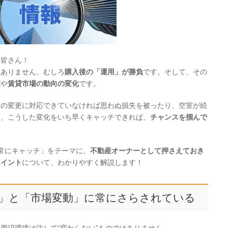
の皆さん！
はありません。むしろ
購入後の「運用」が勝負
です。そして、その
正
や
賃貸市場の動向の変化
です。
律の変更に対応できていなければ思わぬ損失を被ったり、空室が続
に、こうした変化をいち早くキャッチできれば、
チャンスを掴んで
常にキャッチ」をテーマに、
不動産オーナーとして押さえておき
ポイント
について、わかりやすく解説します！
改正」と「市場変動」に常にさらされている