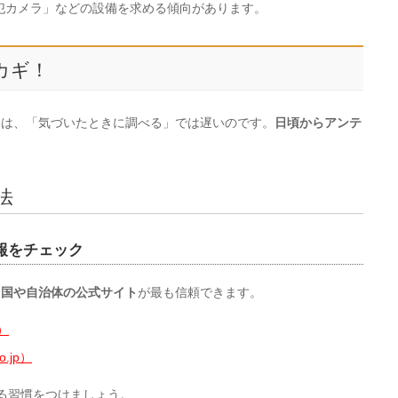
防犯カメラ」などの設備を求める傾向があります。
がカギ！
には、「気づいたときに調べる」では遅いのです。
日頃からアンテ
法
報をチェック
り
国や自治体の公式サイト
が最も信頼できます。
p）
go.jp）
る習慣をつけましょう。