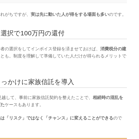
われがちですが、
実は先に動いた人が得をする場面も多い
のです。
選択で100万円の還付
業者の選択をしてインボイス登録を済ませておけば、
消費税分の建
ことも。制度を理解して準備していた人だけが得られるメリットで
きっかけに家族信託を導入
を見越して、事前に家族信託契約を整えたことで、
相続時の混乱を
げた
ケースもあります。
れは「リスク」ではなく「チャンス」に変えることができる
ので