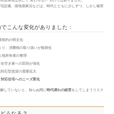
周辺環境は決して“変わらない”ものではありません。
住宅設備、借地借家法などは、時代とともに少しずつ、しかし確実
向でこんな変化がありました：
借契約の明文化
により、消費税の取り扱いが複雑化
土地所有者の整理
不全空き家への罰則が強化
籍対応型賃貸の需要拡大
ク対応住宅へのニーズ変化
理解していないと、知らぬ間に
時代遅れの経営
をしてしまうリスク
らどうなる？