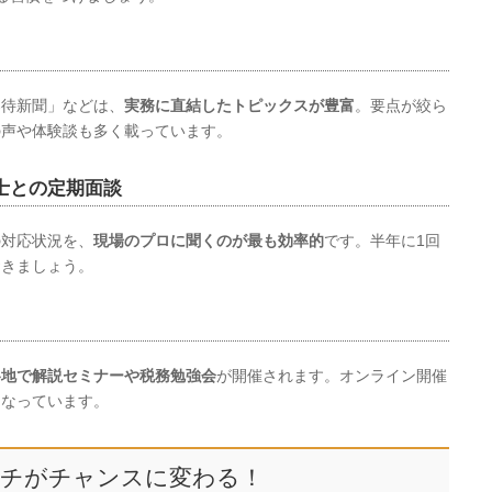
楽待新聞」などは、
実務に直結したトピックスが豊富
。要点が絞ら
の声や体験談も多く載っています。
士との定期面談
の対応状況を、
現場のプロに聞くのが最も効率的
です。半年に1回
おきましょう。
各地で解説セミナーや税務勉強会
が開催されます。オンライン開催
くなっています。
ピンチがチャンスに変わる！