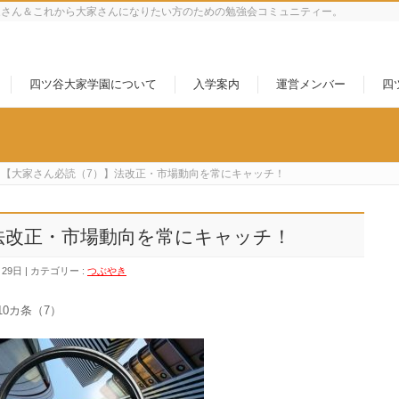
家さん＆これから大家さんになりたい方のための勉強会コミュニティー。
四ツ谷大家学園について
入学案内
運営メンバー
四
【大家さん必読（7）】法改正・市場動向を常にキャッチ！
法改正・市場動向を常にキャッチ！
月29日
カテゴリー :
つぶやき
0カ条（7）