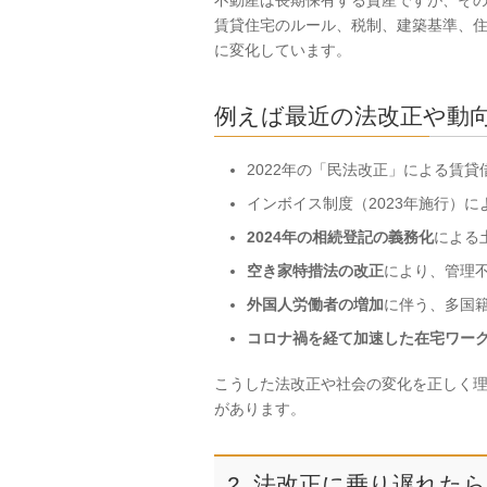
不動産は長期保有する資産ですが、その
賃貸住宅のルール、税制、建築基準、
に変化しています。
例えば最近の法改正や動
2022年の「民法改正」による賃貸
インボイス制度（2023年施行）
2024年の相続登記の義務化
による
空き家特措法の改正
により、管理
外国人労働者の増加
に伴う、多国
コロナ禍を経て加速した在宅ワー
こうした法改正や社会の変化を正しく
があります。
2. 法改正に乗り遅れた