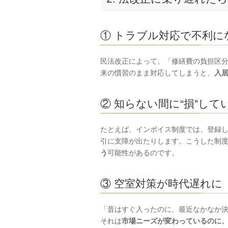
① トラブル対応で不利に
民法改正によって、「修繕費の負担区
来の慣習のまま対応してしまうと、
入
② 知らない間に“損”して
たとえば、インボイス制度では、登録
引に支障が出たりします。こうした制
う
可能性があるのです。
③ 空室対策が時代遅れに
「昔はすぐ入ったのに、最近なかなか
それは
市場ニーズが変わっているのに