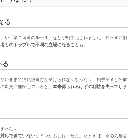
なる
分」や「敷金返還のルール」などが明文化されました。知らずに旧
居者とのトラブルで不利な立場になることも
。
いる
しないままで消費税還付が受けられなくなったり、相手業者との取
度の変更に無関心でいると、
本来得られるはずの利益を失ってしま
決まらない…」
、対応できていない
サインかもしれません。たとえば、今の入居者