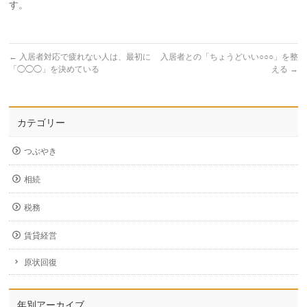
す。
←
入居者対応で疲れない人は、最初に
入居者との「ちょうどいい○○○」を整
「◯◯◯」を決めている
える
→
カテゴリー
つぶやき
相続
税務
賃貸経営
原状回復
年別アーカイブ