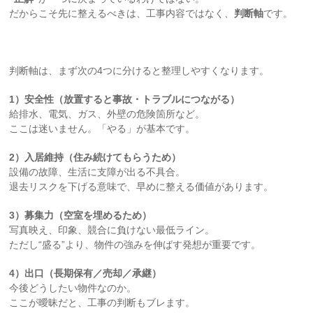
だからこそ先に整えるべきは、工事内容ではなく、
判断軸
です。
判断軸は、まず次の4つに分けると整理しやすくなります。
1）安全性（放置すると事故・トラブルにつながる）
給排水、電気、ガス、外壁の危険箇所など。
ここは迷いません。「やる」が基本です。
2）入居維持（住み続けてもらうため）
設備の故障、生活に支障が出る不具合。
退去リスクを下げる意味で、早めに整える価値があります。
3）募集力（空室を埋めるため）
写真映え、印象、競合に負けない最低ライン。
ただし“盛る”より、物件の強みを伸ばす発想が重要です。
4）出口（長期保有／売却／承継）
今後どうしたい物件なのか。
ここが曖昧だと、工事の判断もブレます。