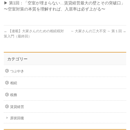
▶︎ 第1回：「空室が埋まらない…賃貸経営最大の壁とその突破口」
〜空室対策の本質を理解すれば、入居率は必ず上がる〜
←
【連載】大家さんのための相続税対
～ 大家さんの三大不安 ～ 第１回
→
策入門（最終回）
カテゴリー
つぶやき
相続
税務
賃貸経営
原状回復