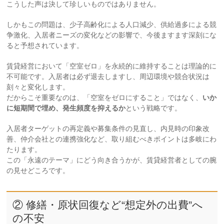
こうした声は決して珍しいものではありません。
しかもこの問題は、少子高齢化による人口減少、供給過多による競
争激化、入居者ニーズの変化などの影響で、今後ますます深刻にな
ると予想されています。
賃貸経営において「空室ゼロ」を永続的に維持することは理論的に
不可能です。入居者は必ず退去しますし、周辺環境や競合状況は
刻々と変化します。
だからこそ重要なのは、「空室をゼロにすること」ではなく、
いか
に短期間で埋め、発生頻度を抑えるか
という戦略です。
入居者ターゲットの再定義や募集条件の見直し、内見時の印象改
善、仲介会社との連携強化など、取り組むべきポイントは多岐にわ
たります。
この「永遠のテーマ」にどう向き合うかが、賃貸経営者としての腕
の見せどころです。
② 修繕・原状回復など“想定外の出費”へ
の不安