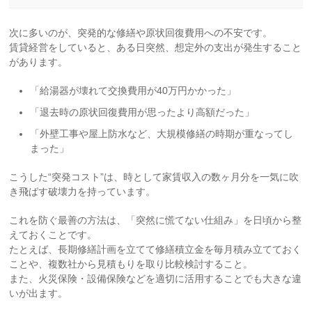
次に多いのが、突発的な修繕や原状回復費用への不安です。
賃貸経営をしていると、ある日突然、想定外の支出が発生すること
があります。
「給湯器が壊れて交換費用が40万円かかった」
「退去時の原状回復費用が思ったより高額だった」
「外壁工事や屋上防水など、大規模修繕の時期が重なってし
まった」
こうした“突発コスト”は、時として家賃収入の数ヶ月分を一気に吹
き飛ばす破壊力を持っています。
これを防ぐ最善の方法は、「突然に慌てない仕組み」を日頃から整
えておくことです。
たとえば、長期修繕計画を立てて修繕積立金を毎月積み立てておく
ことや、複数社から見積もりを取り比較検討すること。
また、火災保険・設備保険などを適切に活用することでも大きな違
いが出ます。