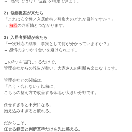
→ “感想”ではなく“位置”を特定できます。
2）修繕提案が来たら
「これは安全性／入居維持／募集力のどれが目的ですか？」
→
前回
の判断軸とつながります。
3）入居者要望が来たら
「一次対応の結果、事実として何が分かっていますか？」
→ 感情のぶつかり合いを避けられます。
この3つを“
型
”にするだけで、
管理会社からの報告が整い、大家さんの判断も楽になります。
管理会社との関係は、
「合う・合わない」以前に、
こちらの整え方で改善する余地が大きい分野です。
任せすぎると不安になる。
抱え込みすぎると疲れる。
だからこそ、
任せる範囲と判断基準だけを先に整える。