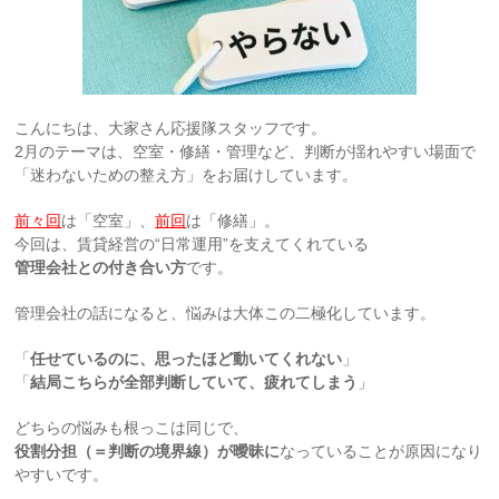
こんにちは、大家さん応援隊スタッフです。
2月のテーマは、空室・修繕・管理など、判断が揺れやすい場面で
「迷わないための整え方」をお届けしています。
前々回
は「空室」、
前回
は「修繕」。
今回は、賃貸経営の“日常運用”を支えてくれている
管理会社との付き合い方
です。
管理会社の話になると、悩みは大体この二極化しています。
「
任せているのに、思ったほど動いてくれない
」
「
結局こちらが全部判断していて、疲れてしまう
」
どちらの悩みも根っこは同じで、
役割分担（＝判断の境界線）が曖昧に
なっていることが原因になり
やすいです。