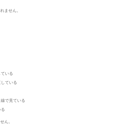
しれません。
している
直している
目線で見ている
いる
ません。