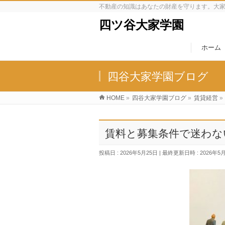
不動産の知識はあなたの財産を守ります。大
四ツ谷大家学園
ホーム
四谷大家学園ブログ
HOME
»
四谷大家学園ブログ
»
賃貸経営
»
賃料と募集条件で迷わな
投稿日 : 2026年5月25日
最終更新日時 : 2026年5